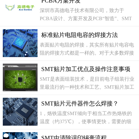
PCBA方案开发
线的最前端。点胶：因现在所用的电路板大
多是双面贴片，为防止二次回炉时投入面的
深圳市高德电子技术有限公司，致力于
元件因锡膏再次熔化而脱落，故在投入面加
PCBA设计、方案开发及PCB“智造”、SMT
装点胶机，它是将胶水滴到PCB的固定位置
贴装、DIP、测试等一站式PCBA服务。为客
上，其主要作用是将元器件固定到
标准贴片电阻电容的焊接方法
户提供专业的PCBA解决方案，广泛用于汽
车电子、通讯终端、工业控制、医疗系统、
表面贴片电阻的焊接，其实所有贴片电容电
消费电子、新能源、Alot万物互联、半导体
阻的焊接方式都是一样的。对于大多数焊接
封装测试（ATE）应用等行业。热忱欢迎合
这些部件的基本步骤是：选择PCB板，先固
作伙伴、友商等莅临考察，合作洽谈...
SMT贴片加工优点及操作注意事项
定焊接贴片元件的一个引脚，然后焊接另一
侧，下图列出了这些步骤;更多详细信息，请
SMT是表面组装技术，是目前电子组装行业
按照以下：一、贴片焊接的工具1，恒温烙
里最流行的一种技术和工艺。SMT贴片加工
铁2，助焊笔3，锡线4，洗板水5，摄子二、
主要指把元件通过贴处设备贴到印有胶或锡
贴片
SMT贴片元件器件怎么焊接？
膏的PCB上，然后过焊接炉。smt贴片加工以
组装密度高、电子产品体积小、高频特性好
1，烙铁温度SMT倾向于相当工作热烙铁的
等优点得到厂家认可。因为SMT贴片机高效
温度（约375℃），使事情更快，需要的细
的工作效率和稳定的性能为我们的生产带来
间距IC焊接下面的技术来工作。实际温度设
了极大的优势，有了SMT贴片机，
SMT中清除误印锡膏流程
置将铁铁各不相同，但它可能会是330°介于