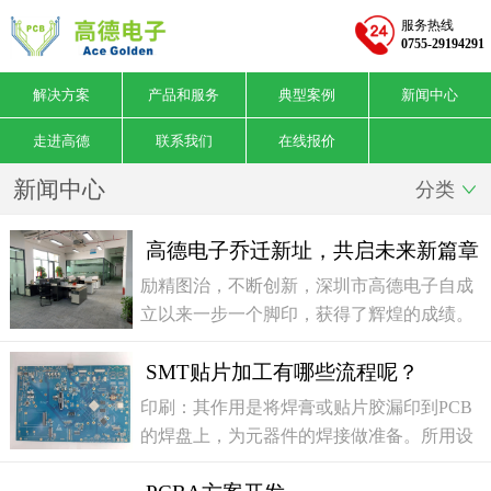
服务热线
0755-29194291
解决方案
产品和服务
典型案例
新闻中心
走进高德
联系我们
在线报价
新闻中心
分类

高德电子乔迁新址，共启未来新篇章
励精图治，不断创新，深圳市高德电子自成
立以来一步一个脚印，获得了辉煌的成绩。
在夏意昂然，天赐吉祥的喜庆日子里，高德
SMT贴片加工有哪些流程呢？
电子迎来了发展历程中的又一重要里程碑
——2024年6月28日公司正式入驻深圳前湾
印刷：其作用是将焊膏或贴片胶漏印到PCB
硬科技产业园。此次乔迁不仅标志着深圳市
的焊盘上，为元器件的焊接做准备。所用设
高德电子在技术创新和市场拓展上迈出了坚
备为印刷机（锡膏印刷机），位于SMT生产
实的一步，也预示着公司在未来发展中将拥