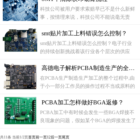
C/626°F至380°C/716°F（尽管有一些便宜的
科技公司被用户要求索赔早已不是什么新鲜
温控烙铁温度设置可能不一定很准确如果它
事，按情理来说，科技公司不能说毫无责
不能正常工作很好，所以尽量更高）。大多
任，但若从法律角度来说，这些公司真可谓
数现代分量相当大的弹性，被
smt贴片加工上料错误怎么控制？
是“躺着中枪”。 【女子炒股时断网赔60万找
运营商索赔】近日
smt贴片加工上料错误怎么控制？电子行业
的持续创新挑战着该行业各个层次的供应
商，以制造出在尺寸和性能方面具有越来越
高德电子解析PCBA制造生产的全过程
强大功能的设备。在这种情况下，电路板的
设计开发与实际生产之间的差距是趋于增
在PCBA生产制造生产加工的整个过程中,由
加，特别是因为设计人员通常没有与生产相
于小一部分工作员的操作过程不当或原料的
关的第一手经验。出于这个原因，在pcba打
质量,有缺陷的PCBA板将会经常的出现。除
样阶段尽快识别潜在的错误变得至关重要
PCBA加工怎样做好BGA返修？
此之外，有缺陷的PCBA板务必检修。那么
在深圳市电子产业链飞速发展的大都市，
PCBA加工中有时候会发生一些BGA焊接不
PCBA维修生产制造的流程是怎样进行的？
良现象的问题，假如某个BGA的焊接发生了
pcba打样品的一站式服务PCBA维修生产制
问题整个木板都将发生问题，此刻就必须进
造的流程，一般大约可以分为这好几
行BGA维修，下面小编为各位分享下PCBA
共11条 当前1/2页
首页
前一页
1
2
后一页
尾页