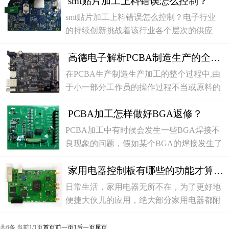
smt贴片加工上料错误怎么控制？
户提供专业的PCBA解决方案，广泛用于汽
车电子、通讯终端、工业控制、医疗系统、
smt贴片加工上料错误怎么控制？电子行业
消费电子、新能源、Alot万物互联、半导体
的持续创新挑战着该行业各个层次的供应
封装测试（ATE）应用等行业。热忱欢迎合
商，以制造出在尺寸和性能方面具有越来越
作伙伴、友商等莅临考察，合作洽谈...
高德电子解析PCBA制造生产的全过程
强大功能的设备。在这种情况下，电路板的
设计开发与实际生产之间的差距是趋于增
在PCBA生产制造生产加工的整个过程中,由
加，特别是因为设计人员通常没有与生产相
于小一部分工作员的操作过程不当或原料的
关的第一手经验。出于这个原因，在pcba打
质量,有缺陷的PCBA板将会经常的出现。除
样阶段尽快识别潜在的错误变得至关重要
PCBA加工怎样做好BGA返修？
此之外，有缺陷的PCBA板务必检修。那么
在深圳市电子产业链飞速发展的大都市，
PCBA加工中有时候会发生一些BGA焊接不
PCBA维修生产制造的流程是怎样进行的？
良现象的问题，假如某个BGA的焊接发生了
pcba打样品的一站式服务PCBA维修生产制
问题整个木板都将发生问题，此刻就必须进
造的流程，一般大约可以分为这好几
家用电器控制板有哪些的功能才算及格
行BGA维修，下面小编为各位分享下PCBA
加工怎样做好BGA维修。PCBA加工做好
日常生活，家用电器无所不在，为了更好地
BGA维修的四个方式：一、正装法（选用置
便捷大伙儿的应用，绝大部分家用电器都附
球工作服）1、将清除整洁、平整的BGA焊
加了遥控功能。遥控功能的完成主要是靠家
层往上，放到置球工装底端BGA支撑平
用电器控制板、家用电器控制器及其两者之
共6条 当前1/1页
首页
前一页
1
后一页
尾页