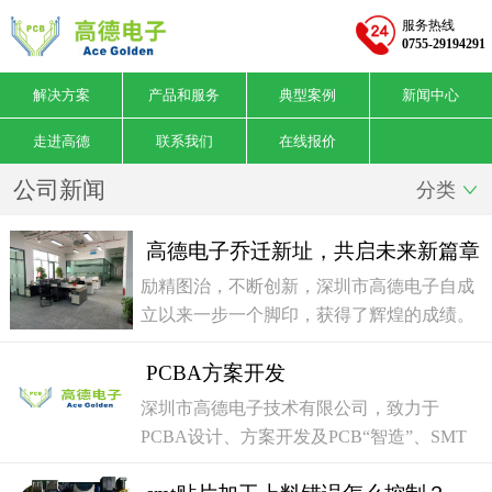
服务热线
0755-29194291
解决方案
产品和服务
典型案例
新闻中心
走进高德
联系我们
在线报价
公司新闻
分类

高德电子乔迁新址，共启未来新篇章
励精图治，不断创新，深圳市高德电子自成
立以来一步一个脚印，获得了辉煌的成绩。
在夏意昂然，天赐吉祥的喜庆日子里，高德
PCBA方案开发
电子迎来了发展历程中的又一重要里程碑
——2024年6月28日公司正式入驻深圳前湾
深圳市高德电子技术有限公司，致力于
硬科技产业园。此次乔迁不仅标志着深圳市
PCBA设计、方案开发及PCB“智造”、SMT
高德电子在技术创新和市场拓展上迈出了坚
贴装、DIP、测试等一站式PCBA服务。为客
实的一步，也预示着公司在未来发展中将拥