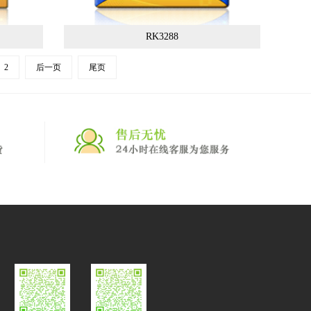
RK3288
2
后一页
尾页